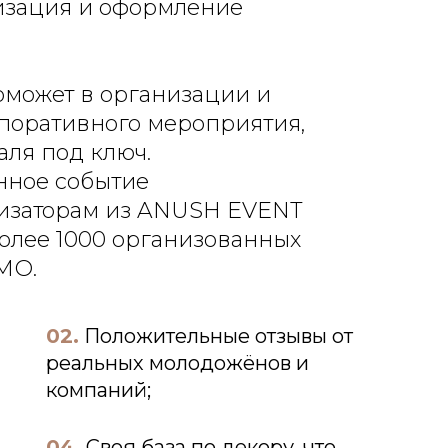
изация и оформление
может в организации и
поративного мероприятия,
аля под ключ.
нное событие
изаторам из ANUSH EVENT
более 1000 организованных
МО.
02.
Положительные отзывы от
реальных молодожёнов и
компаний;
04.
Своя база по декору, что